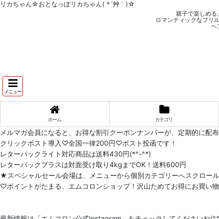
リカちゃん☆おとなっぽリカちゃん( *´艸｀)☆
親子で楽しめる
ロマンティックなフリ
ヘ
メニュー
ホーム
カテゴリ
メルマガ会員になると、お得な割引クーポンナンバーが、定期的に配
クリックポスト導入♡全国一律200円♡ポスト投函です！
レターパックライト対応商品は送料430円(*^-^*)
レターパックプラスは対面受け取り4kgまでOK！送料600円
★スペシャルセール会場は、メニューから個別カテゴリーへスクロー
♡ポイントがたまる、エムコロンショップ！沢山ためてお得にお買い物をし
最新情報は「エムコロン公式Instagram」をチェックしてくださいね(^^)