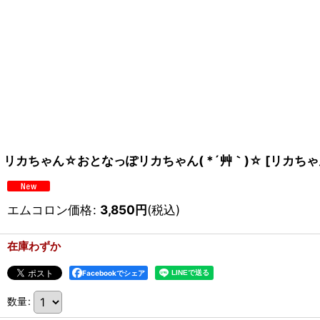
リカちゃん☆おとなっぽリカちゃん( *´艸｀)☆
[
リカちゃ
エムコロン価格
:
3,850
円
(税込)
在庫わずか
Facebookでシェア
数量
: