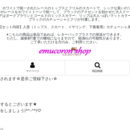
、ホワイトで統一されたレースのトップスとフリルのスカートで、シックな装いの
ルやレースをホワイトトーンで統一して、ブラックのアクセントを効かせた大人ドー
アはダークブラウンとゴールドのミックスカラー、リップは大人っぽいマットカラ
ブラックのカチューシャとクツが付属します。
【セット内容】人形（トップス、スカート、イヤリング、下着着用）カチューシャ,
※こちらの商品は単品であれば、レターパックプラスでの発送ができます。
ただし、緩衝材1重での梱包になりますので、箱潰れの可能性があります。
ご了承いただける方のみ、ご利用ください。
マイページ
商品検索
布されます☆是非ご登録下さい☆
ルするとございます★
ましょう(*^-^*)♡
/