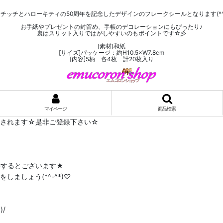
チッチとハローキティの50周年を記念したデザインのフレークシールとなります(*^^
お手紙やプレゼントの封留め、手帳のデコレーションにもぴったり♪
裏はスリット入りではがしやすいのもポイントです☆彡
[素材]和紙
[サイズ]パッケージ：約H10.5×W7.8cm
[内容]5柄 各4枚 計20枚入り
マイページ
商品検索
布されます☆是非ご登録下さい☆
ルするとございます★
ましょう(*^-^*)♡
/