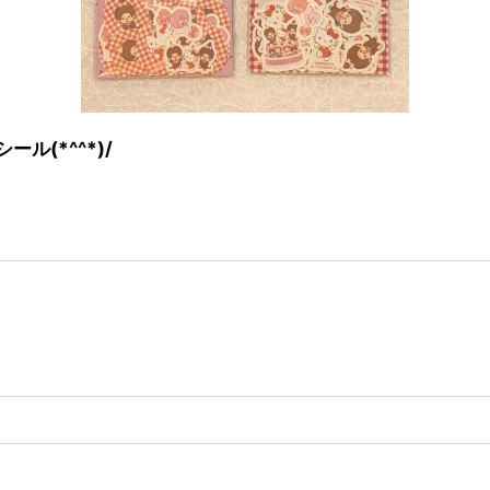
(*^^*)/