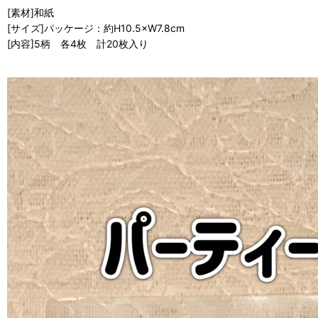
[素材]和紙
[サイズ]パッケージ：約H10.5×W7.8cm
[内容]5柄 各4枚 計20枚入り