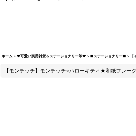
ホーム
>
♥可愛い実用雑貨＆ステーショナリー等♥
>
■ステーショナリー■
>
【
【モンチッチ】モンチッチ×ハローキティ★和紙フレークシール