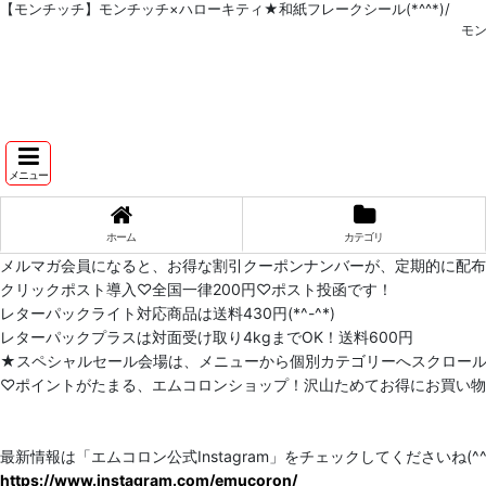
【モンチッチ】モンチッチ×ハローキティ★和紙フレークシール(*^^*)/
モン
メニュー
ホーム
カテゴリ
メルマガ会員になると、お得な割引クーポンナンバーが、定期的に配
クリックポスト導入♡全国一律200円♡ポスト投函です！
レターパックライト対応商品は送料430円(*^-^*)
レターパックプラスは対面受け取り4kgまでOK！送料600円
★スペシャルセール会場は、メニューから個別カテゴリーへスクロー
♡ポイントがたまる、エムコロンショップ！沢山ためてお得にお買い物をし
最新情報は「エムコロン公式Instagram」をチェックしてくださいね(^^)
https://www.instagram.com/emucoron/