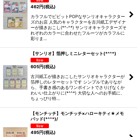
462
円
(税込)
カラフルでビビットPOPなサンリオキャラクター
ズのお店 人気のキャラクターを古川紙工デザイナ
ーが描きおこし(*^-^*) サンリオキャラクターズそ
れぞれのカラーに合わせたフルーツがカラフルに
彩りま…
【サンリオ】箔押しミニレターセット(*^^*)
605
円
(税込)
古川紙工が描きおこしたサンリオキャラクターが
箔押しのレターセットです シンプルでありなが
ら、手書き感のあるワンポイントでさりげなくか
わいい仕上がりに(*^^*) 大切な人へのお手紙に、
ちょっぴり特…
【モンチッチ】モンチッチ×ハローキティ★メモ
パッド(*^^*)/
495
円
(税込)