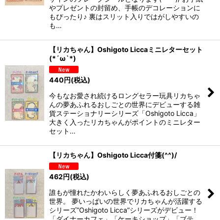
やプレゼントの封留め、手帳のデコレーションに
もぴったり♪ 裏はスリット入りではがしやすいの
も…
【リカちゃん】Oshigoto Liccaミニレターセット
(*´ω`*)
440
円
(税込)
今もなお愛され続けるロングセラー玩具リカちゃ
んの夢あふれるおしごとの世界にデビューする雑
貨ステーショナリーシリーズ「Oshigoto Licca」
大きく入ったリカちゃんがポイントのミニレター
セット…
【リカちゃん】Oshigoto Licca付箋(^^)/
462
円
(税込)
誰もが憧れたかわいらしく夢あふれるおしごとの
世界。 夢いっぱいの世界でリカちゃんが活躍する
シリーズ”Oshigoto Licca”シリーズがデビュー！
「ダイナーカフェ」「ケーキショップ」「ブテ