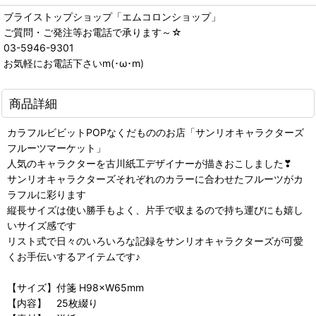
ブライストップショップ「エムコロンショップ」
ご質問・ご発注等お電話で承ります～☆
03-5946-9301
お気軽にお電話下さいm(･ω･m)
商品詳細
カラフルビビットPOPなくだもののお店「サンリオキャラクターズ
フルーツマーケット」
人気のキャラクターを古川紙工デザイナーが描きおこしました❣
サンリオキャラクターズそれぞれのカラーに合わせたフルーツがカ
ラフルに彩ります
縦長サイズは使い勝手もよく、片手で収まるので持ち運びにも嬉し
いサイズ感です
リスト式で日々のいろいろな記録をサンリオキャラクターズが可愛
くお手伝いするアイテムです♪
【サイズ】付箋 H98×W65mm
【内容】 25枚綴り