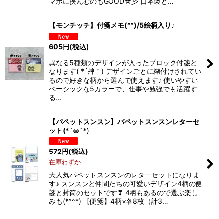
マホに挟んむのもGOOD☆彡 日本製と…
【モンチッチ】付箋メモ(^^)/5絵柄入り♪
605
円
(税込)
異なる5種類のデザインが入ったブロック付箋と
なります( *´艸｀) デザインごとに糊付けされてい
るので好きな柄から選んで使えます♪ 使いやすい
ベーシックな5カラーで、仕事や勉強でも活躍す
る…
【パペットスンスン】パペットスンスンレターセ
ット(*´ω`*)
572
円
(税込)
在庫わずか
大人気パペットスンスンのレターセットになりま
す♪ スンスンと仲間たちの可愛いデザイン4柄の便
箋と封筒のセットです❣ 4柄もあるので選ぶ楽し
みも(*^^*) 【便箋】4柄×各8枚（計3…