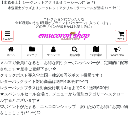
【水森亜土】シークレットアクリルミラーシール(*´ω`*)
水森亜土グッズよりシークレットアクリルミラーシールが登場！( *´艸｀)
コレクションにぴったりな
全10種類のうち1種類がブラインドパッケージに入っています。
どのデザインが出るかはお楽しみに♪
メニュー
カート
ホーム
カテゴリ
マイページ
商品検索
ご利用案内
What's New
メルマガ会員になると、お得な割引クーポンナンバーが、定期的に配布
されます☆是非ご登録下さい☆
クリックポスト導入♡全国一律200円♡ポスト投函です！
レターパックライト対応商品は送料430円(*^-^*)
レターパックプラスは対面受け取り4kgまでOK！送料600円
★スペシャルセール会場は、メニューから個別カテゴリーへスクロー
ルするとございます★
♡ポイントがたまる、エムコロンショップ！沢山ためてお得にお買い物
をしましょう(*^-^*)♡