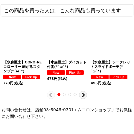
この商品を買った人は、こんな商品も買っています
【水森亜土】CORO-RE
【水森亜土】ダイカット
【水森亜土】シークレッ
コローリー 転がるスタ
付箋(*´ω`*)
トスライドポーチ(*
ンプ(*´ω`*)
´ω`*)
473
円
(税込)
770
円
(税込)
495
円
(税込)
お問い合わせは、店舗03-5946-9301エムコロンショップまでお気軽
にお問い合わせ下さい。