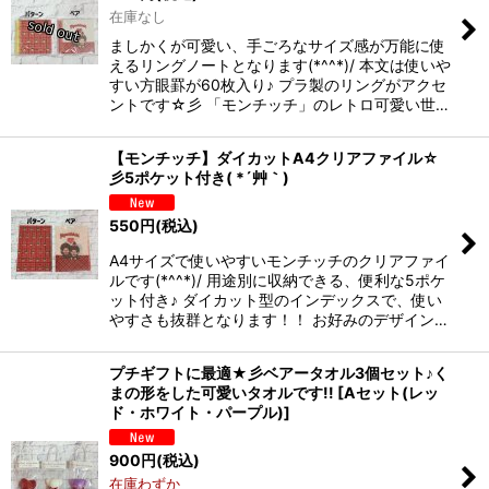
在庫なし
ましかくが可愛い、手ごろなサイズ感が万能に使
えるリングノートとなります(*^^*)/ 本文は使いや
すい方眼罫が60枚入り♪ プラ製のリングがアクセ
ントです☆彡 「モンチッチ」のレトロ可愛い世…
【モンチッチ】ダイカットA4クリアファイル☆
彡5ポケット付き( *´艸｀)
550
円
(税込)
A4サイズで使いやすいモンチッチのクリアファイ
ルです(*^^*)/ 用途別に収納できる、便利な5ポケ
ット付き♪ ダイカット型のインデックスで、使い
やすさも抜群となります！！ お好みのデザイン…
プチギフトに最適★彡ベアータオル3個セット♪く
まの形をした可愛いタオルです!!
[
Aセット(レッ
ド・ホワイト・パープル)
]
900
円
(税込)
在庫わずか