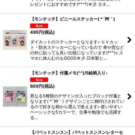
レゼントにおすすめです(*^^*)☆彡 タオ…
【モンチッチ】ビニールステッカー( *´艸｀)
495
円
(税込)
ダイカットのステッカーとなります♪ ＵＶカッ
ト・防水ステッカーになっているので 車や窓など
の外に貼っても良い仕様になっています(*^^)v ス
マホに挟んむのもGOOD☆彡 日本製と…
【モンチッチ】付箋メモ(^^)/5絵柄入り♪
605
円
(税込)
異なる5種類のデザインが入ったブロック付箋と
なります( *´艸｀) デザインごとに糊付けされてい
るので好きな柄から選んで使えます♪ 使いやすい
ベーシックな5カラーで、仕事や勉強でも活躍す
る…
【パペットスンスン】パペットスンスンレターセ