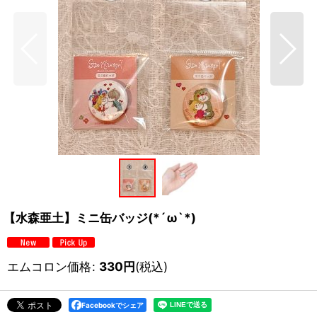
【水森亜土】ミニ缶バッジ(*´ω`*)
エムコロン価格
:
330
円
(税込)
Facebookでシェア