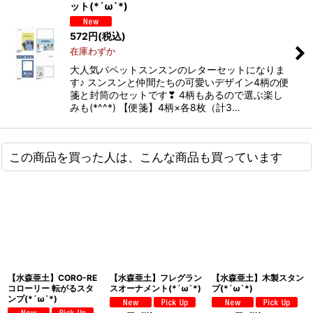
ット(*´ω`*)
572
円
(税込)
在庫わずか
大人気パペットスンスンのレターセットになりま
す♪ スンスンと仲間たちの可愛いデザイン4柄の便
箋と封筒のセットです❣ 4柄もあるので選ぶ楽し
みも(*^^*) 【便箋】4柄×各8枚（計3…
この商品を買った人は、こんな商品も買っています
【水森亜土】CORO-RE
【水森亜土】フレグラン
【水森亜土】木製スタン
コローリー 転がるスタ
スオーナメント(*´ω`*)
プ(*´ω`*)
ンプ(*´ω`*)