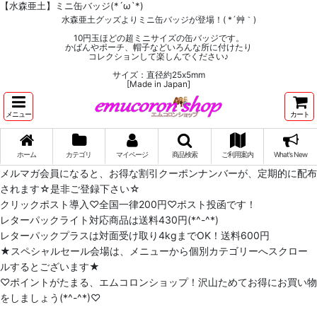
【水森亜土】ミニ缶バッジ(*´ω`*)
水森亜土グッズよりミニ缶バッジが登場！( *´艸｀)
10円玉ほどの超ミニサイズの缶バッジです。
かばんやポーチ、帽子などいろんな所に付けたり
コレクションして楽しんでください♪
サイズ：直径約25x5mm
[Made in Japan]
メニュー
カート
ホーム
カテゴリ
マイページ
商品検索
ご利用案内
What's New
メルマガ会員になると、お得な割引クーポンナンバーが、定期的に配布
されます☆是非ご登録下さい☆
クリックポスト導入♡全国一律200円♡ポスト投函です！
レターパックライト対応商品は送料430円(*^-^*)
レターパックプラスは対面受け取り4kgまでOK！送料600円
★スペシャルセール会場は、メニューから個別カテゴリーへスクロー
ルするとございます★
♡ポイントがたまる、エムコロンショップ！沢山ためてお得にお買い物
をしましょう(*^-^*)♡