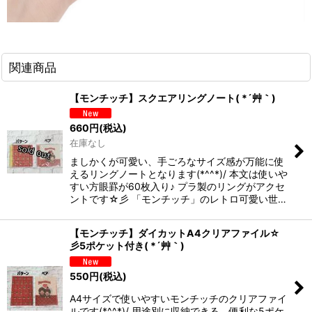
関連商品
【モンチッチ】スクエアリングノート( *´艸｀)
660
円
(税込)
在庫なし
ましかくが可愛い、手ごろなサイズ感が万能に使
えるリングノートとなります(*^^*)/ 本文は使いや
すい方眼罫が60枚入り♪ プラ製のリングがアクセ
ントです☆彡 「モンチッチ」のレトロ可愛い世…
【モンチッチ】ダイカットA4クリアファイル☆
彡5ポケット付き( *´艸｀)
550
円
(税込)
A4サイズで使いやすいモンチッチのクリアファイ
ルです(*^^*)/ 用途別に収納できる、便利な5ポケ