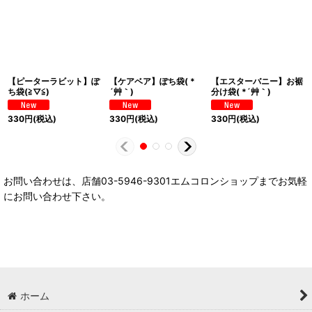
【ピーターラビット】ぽ
【ケアベア】ぽち袋( *
【エスターバニー】お裾
ち袋(≧▽≦)
´艸｀)
分け袋( *´艸｀)
330
円
(税込)
330
円
(税込)
330
円
(税込)
お問い合わせは、店舗03-5946-9301エムコロンショップまでお気軽
にお問い合わせ下さい。
ホーム