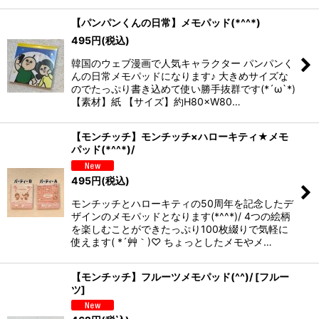
【パンパンくんの日常】メモパッド(*^^*)
495
円
(税込)
韓国のウェブ漫画で人気キャラクター パンパンく
んの日常メモパッドになります♪ 大きめサイズな
のでたっぷり書き込めて使い勝手抜群です(*´ω`*)
【素材】紙 【サイズ】約H80×W80…
【モンチッチ】モンチッチ×ハローキティ★メモ
パッド(*^^*)/
495
円
(税込)
モンチッチとハローキティの50周年を記念したデ
ザインのメモパッドとなります(*^^*)/ 4つの絵柄
を楽しむことができたっぷり100枚綴りで気軽に
使えます( *´艸｀)♡ ちょっとしたメモやメ…
【モンチッチ】フルーツメモパッド(^^)/
[
フルー
ツ
]