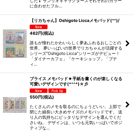
した❣ サンリオキャラクターズそれぞれのカラー
に合わせたフル…
【リカちゃん】Oshigoto Liccaメモパッド(^^)/
462
円
(税込)
誰もが憧れたかわいらしく夢あふれるおしごとの
世界。 夢いっぱいの世界でリカちゃんが活躍する
シリーズ”Oshigoto Licca”シリーズがデビュー！
「ダイナーカフェ」「ケーキショップ」「ブテ
ィ…
ブライス メモパッド★手紙を書くのが楽しくなる
可愛いデザインです(*^^*)☆彡
550
円
(税込)
たくさんのメモを取るのにちょうどいい、上部で
閉じた細長い大きめサイズのメモパッドです。 送
り人の気持ちにピッタリなデザインを選んでくだ
さいね。 デザインは、いつも元気いっぱいでポジ
ティブな…