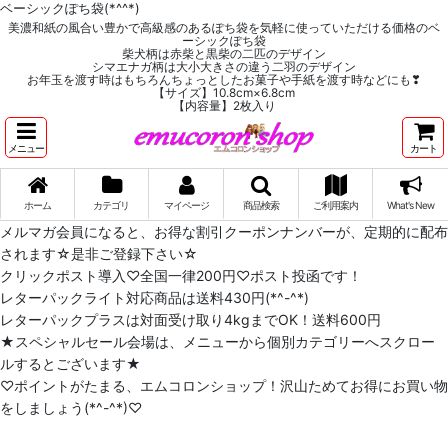
ベーシックぽち袋(*^^*)
美濃和紙の風合い豊かで高級感のあるぽち袋を気軽に使っていただける価格のベ
ーシックぽち袋
柴犬柄は赤柴と黒柴の二匹のデザイン
シマエナガ柄は大小大きさの違う二羽のデザイン
お年玉を渡す時はもちろんちょっとしたお菓子や手紙を渡す時などにも❣
【サイズ】10.8cm×6.8cm
【内容量】2枚入り
メニュー
カート
ホーム
カテゴリ
マイページ
商品検索
ご利用案内
What's New
メルマガ会員になると、お得な割引クーポンナンバーが、定期的に配布
されます☆是非ご登録下さい☆
クリックポスト導入♡全国一律200円♡ポスト投函です！
レターパックライト対応商品は送料430円(*^-^*)
レターパックプラスは対面受け取り4kgまでOK！送料600円
★スペシャルセール会場は、メニューから個別カテゴリーへスクロー
ルするとございます★
♡ポイントがたまる、エムコロンショップ！沢山ためてお得にお買い物
をしましょう(*^-^*)♡