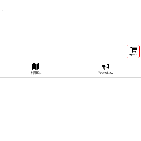
ト」
す
カート
ご利用案内
What's New