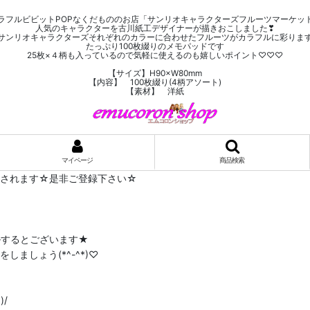
ラフルビビットPOPなくだもののお店「サンリオキャラクターズフルーツマーケッ
人気のキャラクターを古川紙工デザイナーが描きおこしました❣
サンリオキャラクターズそれぞれのカラーに合わせたフルーツがカラフルに彩りま
たっぷり100枚綴りのメモパッドです
25枚×４柄も入っているので気軽に使えるのも嬉しいポイント♡♡♡
【サイズ】H90×W80mm
【内容】 100枚綴り(4柄アソート)
【素材】 洋紙
マイページ
商品検索
布されます☆是非ご登録下さい☆
ルするとございます★
ましょう(*^-^*)♡
/