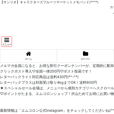
【サンリオ】キャラクターズフルーツマーケットメモパッド(*^^*)
カ
メニュー
ホーム
カテゴリ
メルマガ会員になると、お得な割引クーポンナンバーが、定期的に配
クリックポスト導入♡全国一律200円♡ポスト投函です！
レターパックライト対応商品は送料430円(*^-^*)
レターパックプラスは対面受け取り4kgまでOK！送料600円
★スペシャルセール会場は、メニューから個別カテゴリーへスクロー
♡ポイントがたまる、エムコロンショップ！沢山ためてお得にお買い物をし
最新情報は「エムコロン公式Instagram」をチェックしてくださいね(^^)