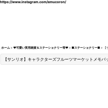
https://www.instagram.com/emucoron/
ホーム
>
♥可愛い実用雑貨＆ステーショナリー等♥
>
■ステーショナリー■
>
【
【サンリオ】キャラクターズフルーツマーケットメモパッド(