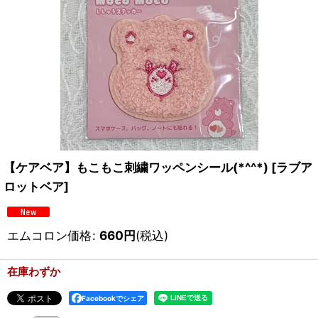
【ケアベア】もこもこ刺繍ワッペンシール(*^^*)
[
ラブア
ロットベア
]
エムコロン価格
:
660
円
(税込)
在庫わずか
Facebookでシェア