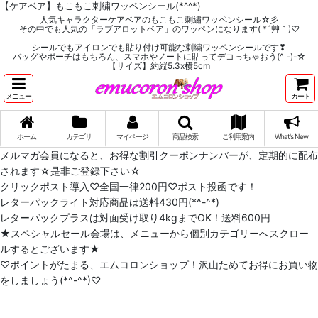
【ケアベア】もこもこ刺繍ワッペンシール(*^^*)
人気キャラクターケアベアのもこもこ刺繡ワッペンシール☆彡
その中でも人気の「ラブアロットベア」のワッペンになります( *´艸｀)♡
シールでもアイロンでも貼り付け可能な刺繍ワッペンシールです❣
バッグやポーチはもちろん、スマホやノートに貼ってデコっちゃおう(^_-)-☆
【サイズ】約縦5.3x横5cm
メニュー
カート
ホーム
カテゴリ
マイページ
商品検索
ご利用案内
What's New
メルマガ会員になると、お得な割引クーポンナンバーが、定期的に配布
されます☆是非ご登録下さい☆
クリックポスト導入♡全国一律200円♡ポスト投函です！
レターパックライト対応商品は送料430円(*^-^*)
レターパックプラスは対面受け取り4kgまでOK！送料600円
★スペシャルセール会場は、メニューから個別カテゴリーへスクロー
ルするとございます★
♡ポイントがたまる、エムコロンショップ！沢山ためてお得にお買い物
をしましょう(*^-^*)♡