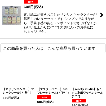
605
円
(税込)
古川紙工が描きおこしたサンリオキャラクターが
箔押しのレターセットです シンプルでありなが
ら、手書き感のあるワンポイントでさりげなくか
わいい仕上がりに(*^^*) 大切な人へのお手紙に、
ちょっぴり特…
この商品を買った人は、こんな商品も買っています
【マリリンモンロー】フ
【エスターバニー】BIG
【scooty studio】もこ
レークシール( *´艸｀)
フレークシール( *´艸｀)
もこ刺繍ワッペンシール
(*^^*)
550
円
(税込)
605
円
(税込)
660
円
(税込)