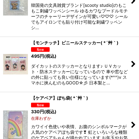
韓国発の文具雑貨ブランド[scooty studio]のもこ
もこ刺繡ワッペンシール ゆるカワなプードルモチ
ーフのチャーリーデザインが可愛い♡♡♡ シール
でもアイロンでも貼り付け可能な刺繍ワッペン
シ…
【モンチッチ】ビニールステッカー( *´艸｀)
495
円
(税込)
ダイカットのステッカーとなります♪ ＵＶカッ
ト・防水ステッカーになっているので 車や窓など
の外に貼っても良い仕様になっています(*^^)v ス
マホに挟んむのもGOOD☆彡 日本製と…
【ケアベア】ぽち袋( *´艸｀)
330
円
(税込)
在庫わずか
カワイイ色使いや表情、お腹のシンボルマークが
人気のケアベアぽち袋です❣ 虹といろいろな種類
のケアベアちゃんが描かれています お年玉やお気