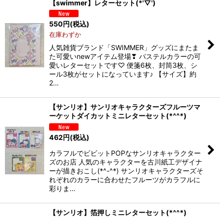
【swimmer】レターセット(*'▽')
550
円
(税込)
在庫わずか
人気雑貨ブランド「SWIMMER」グッズにまたま
た可愛いnewアイテム登場❣ パステルカラーの可
愛いレターセットです♡ 便箋6枚、封筒3枚、シ
ール3枚がセットになっています♪ 【サイズ】約
2…
【サンリオ】サンリオキャラクターズフルーツマ
ーケットダイカットミニレターセット(*^^*)
462
円
(税込)
カラフルでビビットPOPなサンリオキャラクター
ズのお店 人気のキャラクターを古川紙工デザイナ
ーが描きおこし(*^-^*) サンリオキャラクターズそ
れぞれのカラーに合わせたフルーツがカラフルに
彩りま…
【サンリオ】箔押しミニレターセット(*^^*)