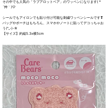
その中でも人気の「ラブアロットベア」のワッペンになります( *
´艸｀)♡
シールでもアイロンでも貼り付け可能な刺繍ワッペンシールです❣
バッグやポーチはもちろん、スマホやノートに貼ってデコっちゃお
う(^_-)-☆
【サイズ】約縦5.3x横5cm