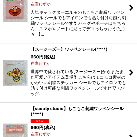
在庫わずか
人気キャラクターエルモのもこもこ刺繡ワッペン
シール シールでもアイロンでも貼り付け可能な刺
繍ワッペンシールです❣ バッグやポーチはもちろ
ん、スマホやノートに貼ってデコっちゃおう(^_-)-
☆ 【…
【スージーズー】ワッペンシール(*^^*)
660
円
(税込)
在庫わずか
世界中で愛されている[スージーズー]からまたま
た可愛いアイテム登場❣ こちらはモコモコ素材の
かわいい刺繍ステッカー シールでもアイロンでも
貼り付け可能な刺繍ワッペンシールです(*'▽') バ
ッグ…
【scooty studio】もこもこ刺繍ワッペンシール
(*^^*)
660
円
(税込)
在庫わずか