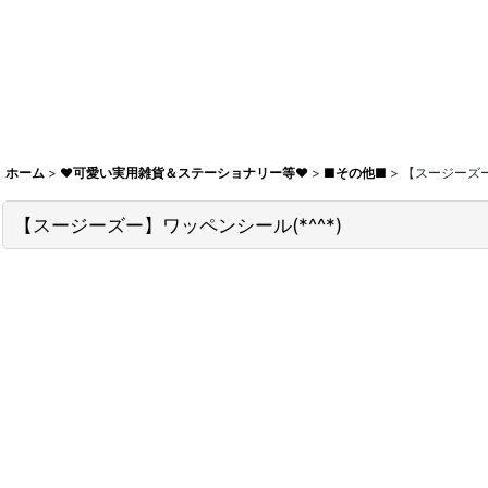
ホーム
>
♥可愛い実用雑貨＆ステーショナリー等♥
>
■その他■
>
【スージーズー
【スージーズー】ワッペンシール(*^^*)