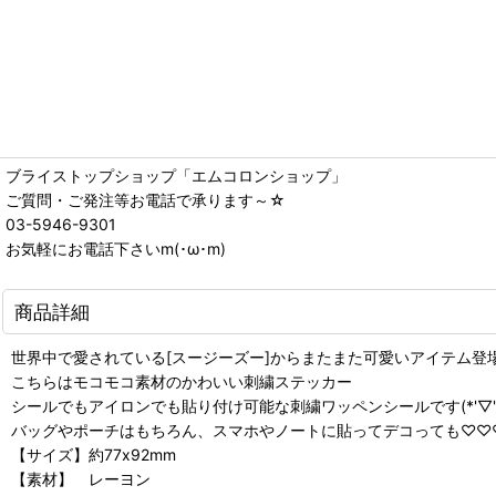
ブライストップショップ「エムコロンショップ」
ご質問・ご発注等お電話で承ります～☆
03-5946-9301
お気軽にお電話下さいm(･ω･m)
商品詳細
世界中で愛されている[スージーズー]からまたまた可愛いアイテム登
こちらはモコモコ素材のかわいい刺繍ステッカー
シールでもアイロンでも貼り付け可能な刺繍ワッペンシールです(*'▽'
バッグやポーチはもちろん、スマホやノートに貼ってデコっても♡♡
【サイズ】約77x92mm
【素材】 レーヨン