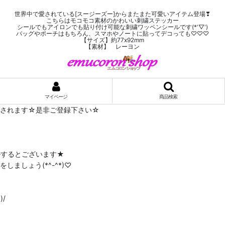
世界中で愛されている[スージーズー]からまたまた可愛いアイテム登場❣
こちらはモコモコ素材のかわいい刺繍ステッカー
シールでもアイロンでも貼り付け可能な刺繍ワッペンシールです(*'▽')
バッグやポーチはもちろん、スマホやノートに貼ってデコっても♡♡♡
【サイズ】約77x92mm
【素材】 レーヨン
マイページ
商品検索
布されます☆是非ご登録下さい☆
ルするとございます★
ましょう(*^-^*)♡
/