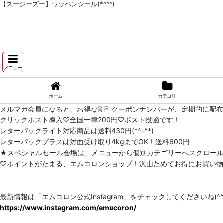
【スージーズー】ワッペンシール(*^^*)
メニュー
ホーム
カテゴリ
メルマガ会員になると、お得な割引クーポンナンバーが、定期的に配
クリックポスト導入♡全国一律200円♡ポスト投函です！
レターパックライト対応商品は送料430円(*^-^*)
レターパックプラスは対面受け取り4kgまでOK！送料600円
★スペシャルセール会場は、メニューから個別カテゴリーへスクロー
♡ポイントがたまる、エムコロンショップ！沢山ためてお得にお買い物をし
最新情報は「エムコロン公式Instagram」をチェックしてくださいね(^^)
https://www.instagram.com/emucoron/