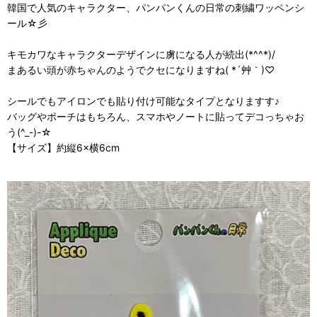
韓国で人気のキャラクター、パンパンくんの日常の刺繍ワッペンシ
ール☆彡
キモカワなキャラクターデザインに虜になる人が続出(*^^*)/
まあるい頭が赤ちゃんのようでクセになりますね( *´艸｀)♡
シールでもアイロンでも貼り付け可能なタイプとなりますす♪
バッグやポーチはもちろん、スマホやノートに貼ってデコっちゃお
う(^_-)-☆
【サイズ】約縦6×横6cm