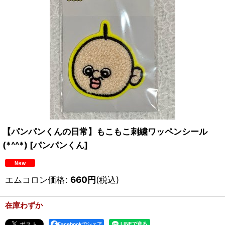
【パンパンくんの日常】もこもこ刺繍ワッペンシール
(*^^*)
[
パンパンくん
]
エムコロン価格
:
660
円
(税込)
在庫わずか
Facebookでシェア