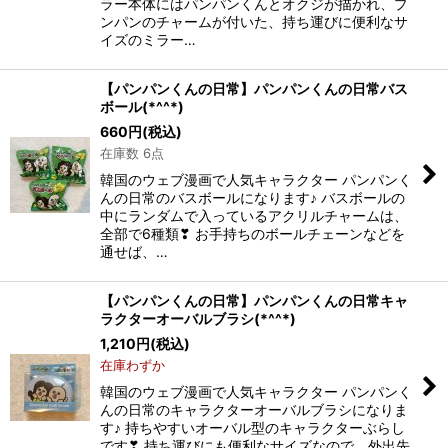
ラー本体にはパンパンくんとオクジが描かれ、プ
ンパンのチャームが付いた、持ち運びに便利なサ
イズのミラー…
【パンパンくんの日常】パンパンくんの日常バス
ボール(*^^*)
660
円
(税込)
在庫数 6点
韓国のウェブ漫画で人気キャラクター パンパンく
んの日常のバスボールになります♪ バスボールの
中にランダムで入っているアクリルチャームは、
全部で6種類❣ お手持ちのボールチェーンなどを
通せば、…
【パンパンくんの日常】パンパンくんの日常キャ
ラクターオーバルブラシ(*^^*)
1,210
円
(税込)
在庫わずか
韓国のウェブ漫画で人気キャラクター パンパンく
んの日常のキャラクターオーバルブラシになりま
す♪ 持ちやすいオーバル型のキャラクターぶらし
です❣ 持ち運びにも便利なサイズなので、外出先