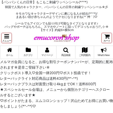
【パンパンくんの日常】もこもこ刺繍ワッペンシール(*^^*)
韓国で人気のキャラクター、パンパンくんの日常の刺繍ワッペンシール☆彡
キモカワなキャラクターデザインに虜になる人が続出(*^^*)/
まあるい頭が赤ちゃんのようでクセになりますね( *´艸｀)♡
シールでもアイロンでも貼り付け可能なタイプとなりますす♪
バッグやポーチはもちろん、スマホやノートに貼ってデコっちゃおう(^_-)-☆
【サイズ】約縦6×横6cm
メニュー
カート
ホーム
カテゴリ
マイページ
商品検索
ご利用案内
What's New
メルマガ会員になると、お得な割引クーポンナンバーが、定期的に配布
されます☆是非ご登録下さい☆
クリックポスト導入♡全国一律200円♡ポスト投函です！
レターパックライト対応商品は送料430円(*^-^*)
レターパックプラスは対面受け取り4kgまでOK！送料600円
★スペシャルセール会場は、メニューから個別カテゴリーへスクロー
ルするとございます★
♡ポイントがたまる、エムコロンショップ！沢山ためてお得にお買い物
をしましょう(*^-^*)♡