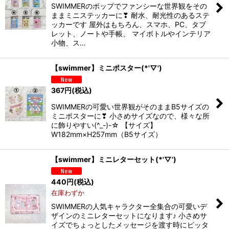
SWIMMERのポップでファンシーな世界観をその
ままミニステッカーに❣ 耐水、耐光性のあるステ
ッカーです 屋外はもちろん、スマホ、PC、タブ
レット、ノートや手帳、 マイボトルやインテリア
小物、ス…
【swimmer】ミニポスター(*'▽')
367
円
(税込)
SWIMMERの可愛い世界観がそのままB5サイズの
ミニポスターに❣ 小さめサイズなので、様々な所
に飾りやすい(^_-)-☆ 【サイズ】
W182mm×H257mm（B5サイズ）
【swimmer】ミニレターセット(*'▽')
440
円
(税込)
在庫わずか
SWIMMERの人気キャラクター全集合の可愛いデ
ザインのミニレターセットになります♪ 小さめサ
イズでちょっとしたメッセージを渡す時にピッタ