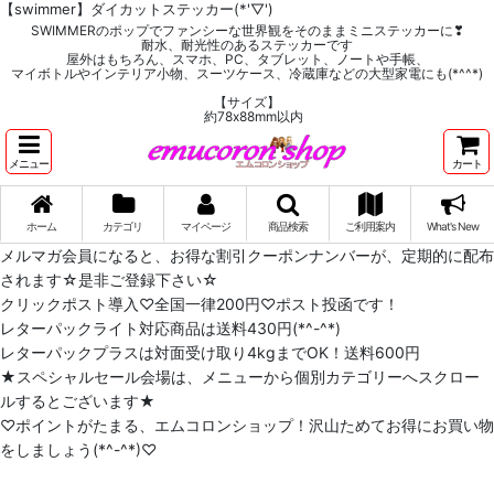
【swimmer】ダイカットステッカー(*'▽')
SWIMMERのポップでファンシーな世界観をそのままミニステッカーに❣
耐水、耐光性のあるステッカーです
屋外はもちろん、スマホ、PC、タブレット、ノートや手帳、
マイボトルやインテリア小物、スーツケース、冷蔵庫などの大型家電にも(*^^*)
【サイズ】
約78x88mm以内
メニュー
カート
ホーム
カテゴリ
マイページ
商品検索
ご利用案内
What's New
メルマガ会員になると、お得な割引クーポンナンバーが、定期的に配布
されます☆是非ご登録下さい☆
クリックポスト導入♡全国一律200円♡ポスト投函です！
レターパックライト対応商品は送料430円(*^-^*)
レターパックプラスは対面受け取り4kgまでOK！送料600円
★スペシャルセール会場は、メニューから個別カテゴリーへスクロー
ルするとございます★
♡ポイントがたまる、エムコロンショップ！沢山ためてお得にお買い物
をしましょう(*^-^*)♡