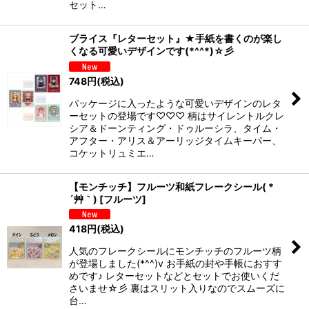
セット…
ブライス『レターセット』★手紙を書くのが楽し
くなる可愛いデザインです(*^^*)☆彡
748
円
(税込)
パッケージに入ったような可愛いデザインのレタ
ーセットの登場です♡♡♡ 柄はサイレントルクレ
シア＆ドーンティング・ドゥルーシラ、タイム・
アフター・アリス＆アーリッジタイムキーパー、
コケットリュミエ…
【モンチッチ】フルーツ和紙フレークシール( *
´艸｀)
[
フルーツ
]
418
円
(税込)
人気のフレークシールにモンチッチのフルーツ柄
が登場しました(*^^)v お手紙の封や手帳におすす
めです♪ レターセットなどとセットでお使いくだ
さいませ☆彡 裏はスリット入りなのでスムーズに
台…