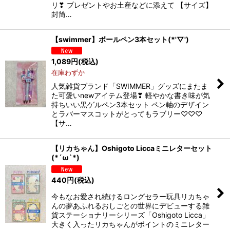
リ❣ プレゼントやお土産などに添えて 【サイズ】
封筒…
【swimmer】ボールペン3本セット(*'▽')
1,089
円
(税込)
在庫わずか
人気雑貨ブランド「SWIMMER」グッズにまたま
た可愛いnewアイテム登場❣ 軽やかな書き味が気
持ちいい黒ゲルペン3本セット ペン軸のデザイン
とラバーマスコットがとってもラブリー♡♡♡
【サ…
【リカちゃん】Oshigoto Liccaミニレターセット
(*´ω`*)
440
円
(税込)
今もなお愛され続けるロングセラー玩具リカちゃ
んの夢あふれるおしごとの世界にデビューする雑
貨ステーショナリーシリーズ「Oshigoto Licca」
大きく入ったリカちゃんがポイントのミニレター