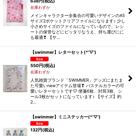
638
円
(税込)
在庫わずか
メインキャラクター全集合の可愛いデザインのA5
サイズ2ポケットクリアファイルになります♪ 少し
小さめサイズのファイルになっているので、レシ
ートの保管などにピッタリなうえ、持ち運びにに
も最適❣ 【サ…
【swimmer】レターセット(*'▽')
550
円
(税込)
在庫わずか
人気雑貨ブランド「SWIMMER」グッズにまたま
た可愛いnewアイテム登場❣ パステルカラーの可
愛いレターセットです♡ 便箋6枚、封筒3枚、シ
ール3枚がセットになっています♪ 【サイズ】約
2…
【swimmer】ミニステッカー(*'▽')
132
円
(税込)