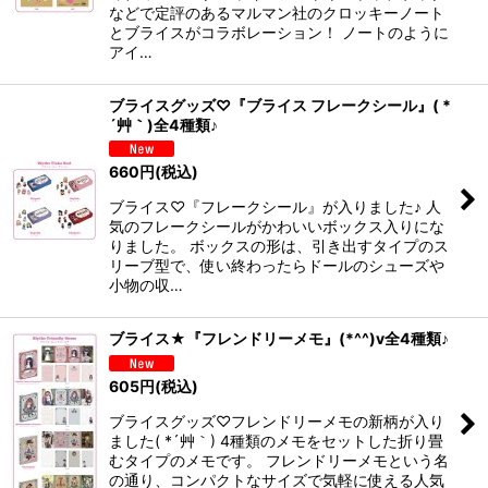
などで定評のあるマルマン社のクロッキーノート
とブライスがコラボレーション！ ノートのように
アイ…
ブライスグッズ♡『ブライス フレークシール』( *
´艸｀)全4種類♪
660
円
(税込)
ブライス♡『フレークシール』が入りました♪ 人
気のフレークシールがかわいいボックス入りにな
りました。 ボックスの形は、引き出すタイプのス
リーブ型で、使い終わったらドールのシューズや
小物の収…
ブライス★『フレンドリーメモ』(*^^)v全4種類♪
605
円
(税込)
ブライスグッズ♡フレンドリーメモの新柄が入り
ました( *´艸｀) 4種類のメモをセットした折り畳
むタイプのメモです。 フレンドリーメモという名
の通り、コンパクトなサイズで気軽に使える人気