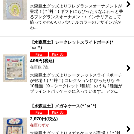
水森亜土グッズよりフレグランスオーナメントが
登場！( *´艸｀) ギフトにもぴったりなふわっと香
るフレグランスオーナメント♪ インテリアとして
飾ってかわいい♪ パステルカラーのデザインがか
わ…
【水森亜土】シークレットスライドポーチ(*
´ω`*)
495
円
(税込)
在庫数 7点
水森亜土グッズよりシークレットスライドポーチ
が登場！( *´艸｀) コレクションにぴったりな 全
10種類（9＋シークレット1種類）のうち 1種類が
ブラインドパッケージに入っています。 どの…
【水森亜土】メガネケース(*´ω`*)
2,970
円
(税込)
在庫わずか
水森亜土グッズよりメガネケースが登場！( *´艸