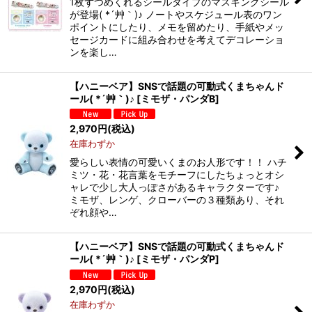
1枚ずつめくれるシールタイプのマスキングシール
が登場( *´艸｀)♪ ノートやスケジュール表のワン
ポイントにしたり、メモを留めたり、手紙やメッ
セージカードに組み合わせを考えてデコレーショ
ンを楽し…
【ハニーベア】SNSで話題の可動式くまちゃんド
ール( *´艸｀)♪
[
ミモザ・パンダB
]
2,970
円
(税込)
在庫わずか
愛らしい表情の可愛いくまのお人形です！！ ハチ
ミツ・花・花言葉をモチーフにしたちょっとオシ
ャレで少し大人っぽさがあるキャラクターです♪
ミモザ、レンゲ、クローバーの３種類あり、それ
ぞれ顔や…
【ハニーベア】SNSで話題の可動式くまちゃんド
ール( *´艸｀)♪
[
ミモザ・パンダP
]
2,970
円
(税込)
在庫わずか