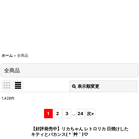
ホーム
>
全商品
全商品
表示順変更
閉じる
1,428
件
表示数
:
1
2
3
...
24
次
»
在庫あり
【好評発売中】リカちゃん レトロリカ 日焼けした
並び順
:
キティとバカンス( *´艸｀)♡