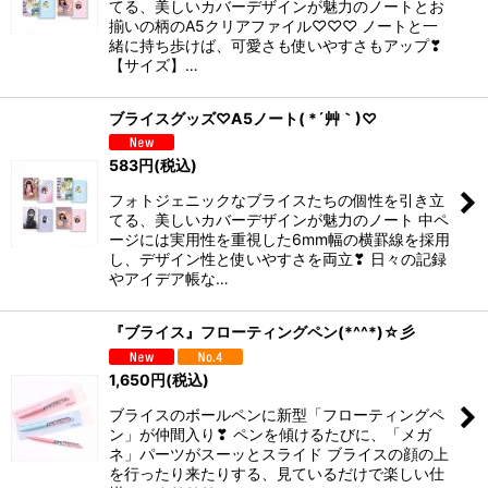
てる、美しいカバーデザインが魅力のノートとお
揃いの柄のA5クリアファイル♡♡♡ ノートと一
緒に持ち歩けば、可愛さも使いやすさもアップ❣
【サイズ】…
ブライスグッズ♡A5ノート( *´艸｀)♡
583
円
(税込)
フォトジェニックなブライスたちの個性を引き立
てる、美しいカバーデザインが魅力のノート 中ペ
ージには実用性を重視した6mm幅の横罫線を採用
し、デザイン性と使いやすさを両立❣ 日々の記録
やアイデア帳な…
『ブライス』フローティングペン(*^^*)☆彡
1,650
円
(税込)
ブライスのボールペンに新型「フローティングペ
ン」が仲間入り❣ ペンを傾けるたびに、「メガ
ネ」パーツがスーッとスライド ブライスの顔の上
を行ったり来たりする、見ているだけで楽しい仕