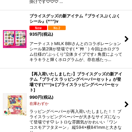
掛けです♡♡♡ …
ブライスグッズの新アイテム『ブライスぷくぷく
シール』(*^^)v
935
円
(税込)
アーティストMILK BBIさんとのコラボレーション
シール第2弾が登場です( *´艸｀) 今回はホログラ
ム仕様の“ぷっくり”立体タイプです♪ 角度によって
キラキラと輝くホログラムが、存在感たっ…
【再入荷いたしました♪】ブライスグッズの新アイ
テム『ブライス ラッピングペーパーセット』が登
場です(*^^)v
[
ブライスラッピングペーパーセッ
ト
]
990
円
(税込)
在庫わずか
ラッピングペーパーが再入荷いたしました！！ ブ
ライスラッピングペーパーが大きなサイズになっ
て登場です♡ レトロな雰囲気がかわいい「ワン
コスモアフタヌーン」 縦594×横841mmと大きな