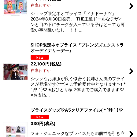
在庫わずか
ショップ限定ネオブライス「ドナドーナツ」
2024年8月30日発売。 THE王道ドールなデザイ
ンと目の下にチークが入っている子はとっても可
愛い事間違いなし！！！ …
SHOP限定ネオブライス『ブレンダズエクストラ
オーディナリーデー』
22,100
円
(税込)
在庫わずか
シックなお洋服が良く似合うお姉さん風のブライ
スが登場です(*^^)v ご予約受付中となります〜( *
´艸｀)♡ ※おひとり様２体までご購入できます♡
※お支払…
ブライスグッズ♡A5クリアファイル( *´艸｀)♡
330
円
(税込)
フォトジェニックなブライスたちの個性を引き立