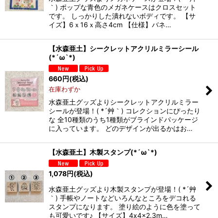
｀) ポップな青色のメガネケースはクロスセット
です。 しっかりした潰れないボディです。 【サ
イズ】6ｘ16ｘ高さ4cm 【仕様】バネ…
【水森亜土】シークレットアクリルミラーシール
(*´ω`*)
660
円
(税込)
在庫わずか
水森亜土グッズよりシークレットアクリルミラー
シールが登場！( *´艸｀) コレクションにぴったり
な 全10種類のうち1種類がブラインドパッケージ
に入っています。 どのデザインが出るかはお…
【水森亜土】木製スタンプ(*´ω`*)
1,078
円
(税込)
水森亜土グッズより木製スタンプが登場！( *´艸
｀) 手帳やノートなどいろんなところをデコれる
スタンプになります。 塗り絵のように色を塗って
も可愛いです♪ 【サイズ】4x4x2.3m…