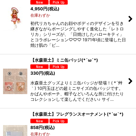
4,950
円
(税込)
絞り込む
在庫わずか
初代リカちゃんのお顔やボディのデザインを引き
継ぎながらポージングしやすく進化した「レトロ
リカ」シリーズが、「日焼けしたハローキティ」
とコラボレーション♡♡♡ 1971年頃に登場した日
焼け肌の「ピ…
【水森亜土】ミニ缶バッジ(*´ω`*)
330
円
(税込)
水森亜土グッズよりミニ缶バッジが登場！( *´艸
｀) 10円玉ほどの超ミニサイズの缶バッジです。
かばんやポーチ、帽子などいろんな所に付けたり
コレクションして楽しんでください♪ サイ…
【水森亜土】フレグランスオーナメント(*´ω`*)
858
円
(税込)
在庫わずか