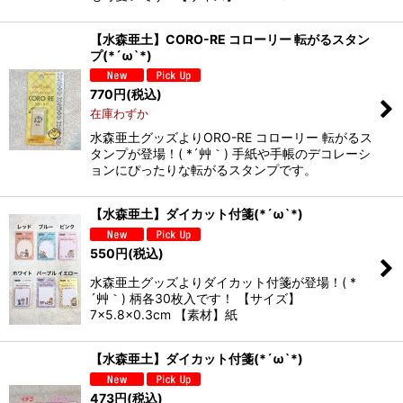
【水森亜土】CORO-RE コローリー 転がるスタン
プ(*´ω`*)
770
円
(税込)
在庫わずか
水森亜土グッズよりORO-RE コローリー 転がるス
タンプが登場！( *´艸｀) 手紙や手帳のデコレーシ
ョンにぴったりな転がるスタンプです。
【水森亜土】ダイカット付箋(*´ω`*)
550
円
(税込)
水森亜土グッズよりダイカット付箋が登場！( *
´艸｀) 柄各30枚入です！ 【サイズ】
7×5.8×0.3cm 【素材】紙
【水森亜土】ダイカット付箋(*´ω`*)
473
円
(税込)