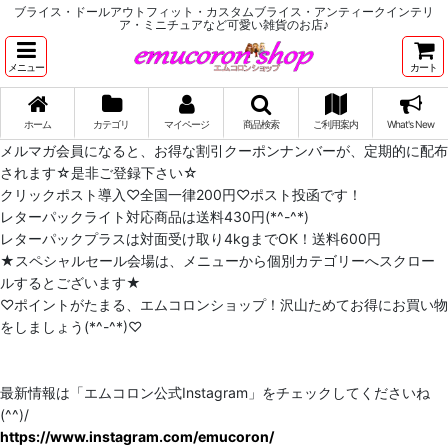
ブライス・ドールアウトフィット・カスタムブライス・アンティークインテリ
ア・ミニチュアなど可愛い雑貨のお店♪
メニュー
カート
ホーム
カテゴリ
マイページ
商品検索
ご利用案内
What's New
メルマガ会員になると、お得な割引クーポンナンバーが、定期的に配布
されます☆是非ご登録下さい☆
クリックポスト導入♡全国一律200円♡ポスト投函です！
レターパックライト対応商品は送料430円(*^-^*)
レターパックプラスは対面受け取り4kgまでOK！送料600円
★スペシャルセール会場は、メニューから個別カテゴリーへスクロー
ルするとございます★
♡ポイントがたまる、エムコロンショップ！沢山ためてお得にお買い物
をしましょう(*^-^*)♡
最新情報は「エムコロン公式Instagram」をチェックしてくださいね
(^^)/
https://www.instagram.com/emucoron/