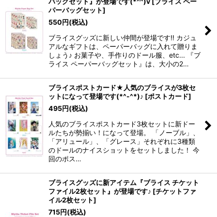
バッグセット』が登場です(*^^)v
[
ブライス ペー
パーバッグセット
]
550
円
(税込)
ブライスグッズに新しい仲間が登場です!! カジュ
アルなギフトは、ペーパーバッグに入れて贈りま
しょう♪ お菓子や、手作りのドール服、etc... 『ブ
ライス ペーパーバッグセット』は、大小の2…
ブライスポストカード★人気のブライスが3枚セ
ットになって登場です(*^-^*)♪
[
ポストカード
]
495
円
(税込)
人気のブライスポストカード3枚セットに新ドー
ルたちが勢揃い！になって登場。 「ノーブル」、
「アリュール」、「グレース」それぞれに3種類
のドールのナイスショットをセットしました！ 今
回のポス…
ブライスグッズに新アイテム『ブライス チケット
ファイル2枚セット』が登場です♪
[
チケットファ
イル2枚セット
]
715
円
(税込)