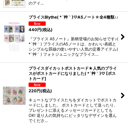
のアイ…
ブライスBlythe( *´艸｀)♡A5ノート☆全4種類♪♪
440
円
(税込)
『ブライス A5ノート』新柄登場のお知らせです♪(
*´艸｀) ブライスのA5ノートは、かわいい表紙と
シンプルな罫線の使いやすい人気の定番アイテム(
*´艸｀) フォトジェニックなブライス…
ブライスダイカットポストカード★人気のブライ
スがポストカードになりました( *´艸｀)♡
[
ポス
トカード
]
220
円
(税込)
キュートなブライスたちをダイカットでポストカ
ードにしました。 ポストカードとして送ったり、
プレゼントに添えるメッセージカードとしても
OK! 送り人の気持ちにピッタリなデザインを選ん
でくださ…