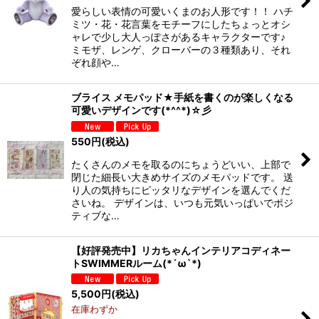
愛らしい表情の可愛いくまのお人形です！！ ハチ
ミツ・花・花言葉をモチーフにしたちょっとオシ
ャレで少し大人っぽさがあるキャラクターです♪
ミモザ、レンゲ、クローバーの３種類あり、それ
ぞれ顔や…
ブライス メモパッド★手紙を書くのが楽しくなる
可愛いデザインです(*^^*)☆彡
550
円
(税込)
たくさんのメモを取るのにちょうどいい、上部で
閉じた細長い大きめサイズのメモパッドです。 送
り人の気持ちにピッタリなデザインを選んでくだ
さいね。 デザインは、いつも元気いっぱいでポジ
ティブな…
【好評発売中】リカちゃんインテリアコディネー
トSWIMMERルーム(*´ω`*)
5,500
円
(税込)
在庫わずか