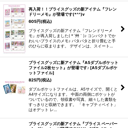
再入荷！！ブライスグッズの新アイテム『フレン
ドリーメモ』が登場です(*^^)v
605
円
(税込)
ブライスグッズの新アイテム『フレンドリーメ
モ』が再入荷しました( *´艸｀)♪ コンパクトでか
わいいブライスのメモ♪ パタパタと折り畳むと手
のひらに収まります。 デザインは、スイート…
ブライスグッズに新アイテム『A5ダブルポケット
ファイル2枚セット』が登場です♪
[
A5ダブルポケ
ットファイル
]
825
円
(税込)
ダブルポケットファイルは、A5サイズで、開くと
A4サイズになります。 中面の両側にポケットが
ついているので、領収書や写真、細々した書類を
すっきりと収納できます。 「キャプティベイト」
はオデット レ…
ブライスグッズの新アイテム『ブライス ペーパー