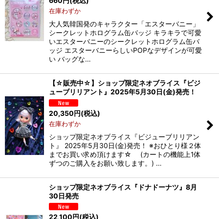
660
円
(税込)
在庫わずか
大人気韓国発のキャラクター「エスターバニー」
シークレットホログラム缶バッジ キラキラで可愛
いエスターバニーのシークレットホログラム缶バ
ッジ エスターバニーらしいPOPなデザインが可愛
い バッグな…
【☆販売中☆】ショップ限定ネオブライス『ビジ
ューブリリアント』2025年5月30日(金)発売！
20,350
円
(税込)
在庫わずか
ショップ限定ネオブライス『ビジューブリリアン
ト』 2025年5月30日(金)発売！ ※おひとり様２体
までお買い求め頂けます☆ (カートの機能上1体
ずつのご購入をお願い致します。) …
ショップ限定ネオブライス『ドナドーナツ』8月
30日発売
22,100
円
(税込)