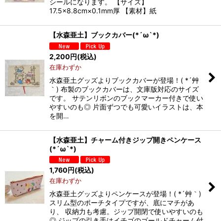
シールになります。 【サイズ】
17.5×8.8cm×0.1mm厚 【素材】紙
【水森亜土】ブックカバー(*´ω`*)
2,200
円
(税込)
在庫わずか
水森亜土グッズよりブックカバーが登場！( *´艸
｀) 布製のブックカバーは、文庫版対応のサイズ
です。 サテンリボンのブックマーカー付きで使い
やすいのも◎ 片面ずつでも可愛いイラストは、本
を開…
【水森亜土】チャーム付きジップ開きペンケース
(*´ω`*)
1,760
円
(税込)
在庫わずか
水森亜土グッズよりペンケースが登場！( *´艸｀)
スリム型のポーチタイプですが、底にマチがあ
り、 収納力も考慮。ジップ開閉で使いやすいのも
◎ ジップの引き手はイチゴのゴールドチャーム付