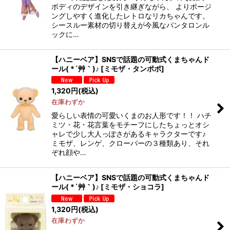
ボディのデザインを引き継ぎながら、 よりポージ
ングしやすく進化したレトロなリカちゃんです。
シースルー素材の切り替えが今風なパンタロンル
ックに…
【ハニーベア】SNSで話題の可動式くまちゃんド
ール( *´艸｀)♪
[
ミモザ・タンポポ
]
1,320
円
(税込)
在庫わずか
愛らしい表情の可愛いくまのお人形です！！ ハチ
ミツ・花・花言葉をモチーフにしたちょっとオシ
ャレで少し大人っぽさがあるキャラクターです♪
ミモザ、レンゲ、クローバーの３種類あり、それ
ぞれ顔や…
【ハニーベア】SNSで話題の可動式くまちゃんド
ール( *´艸｀)♪
[
ミモザ・ショコラ
]
1,320
円
(税込)
在庫わずか