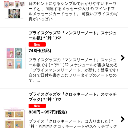
日のヒントになるシンプルでわかりやすいキーワ
ードと 、関連するメッセージ入りの マインドフ
ルメッセージカードセット。 可愛いブライスの写
真がいっぱい…
ブライスグッズ♡『マンスリーノート』スケジュ
ール帳( *´艸｀)♡
748
円
(税込)
ブライスグッズの『マンスリーノート』スケジュ
ール帳です( *´艸｀)♡ スケジュールが書き込める
「ブライスマンスリーノート」が新しく登場です♪
自分で日付を書きこむフリータイプのノートなの
で、…
ブライスグッズ♡『クロッキーノート』スケッチ
ブック( *´艸｀)♡
836
円
～957
円
(税込)
ブライス『クロッキーノート』は入りました( *
´艸｀)♡♡♡ クロッキーノートやスケッチブック