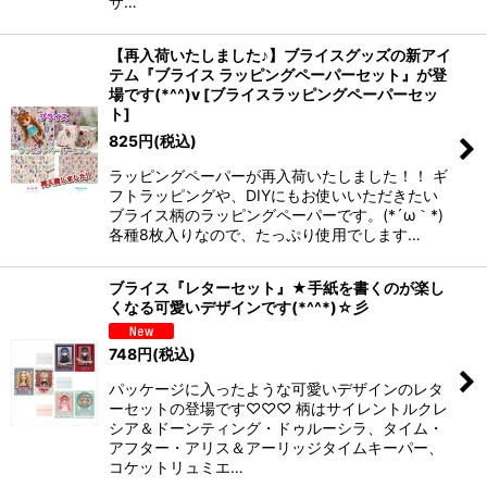
サ…
【再入荷いたしました♪】ブライスグッズの新アイ
テム『ブライス ラッピングペーパーセット』が登
場です(*^^)v
[
ブライスラッピングペーパーセッ
ト
]
825
円
(税込)
ラッピングペーパーが再入荷いたしました！！ ギ
フトラッピングや、DIYにもお使いいただきたい
ブライス柄のラッピングペーパーです。(*´ω｀*)
各種8枚入りなので、たっぷり使用でします…
ブライス『レターセット』★手紙を書くのが楽し
くなる可愛いデザインです(*^^*)☆彡
748
円
(税込)
パッケージに入ったような可愛いデザインのレタ
ーセットの登場です♡♡♡ 柄はサイレントルクレ
シア＆ドーンティング・ドゥルーシラ、タイム・
アフター・アリス＆アーリッジタイムキーパー、
コケットリュミエ…