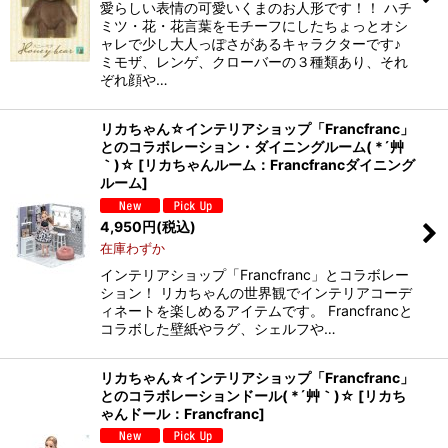
愛らしい表情の可愛いくまのお人形です！！ ハチ
ミツ・花・花言葉をモチーフにしたちょっとオシ
ャレで少し大人っぽさがあるキャラクターです♪
ミモザ、レンゲ、クローバーの３種類あり、それ
ぞれ顔や…
リカちゃん☆インテリアショップ「Francfranc」
とのコラボレーション・ダイニングルーム( *´艸
｀)☆
[
リカちゃんルーム：Francfrancダイニング
ルーム
]
4,950
円
(税込)
在庫わずか
インテリアショップ「Francfranc」とコラボレー
ション！ リカちゃんの世界観でインテリアコーデ
ィネートを楽しめるアイテムです。 Francfrancと
コラボした壁紙やラグ、シェルフや…
リカちゃん☆インテリアショップ「Francfranc」
とのコラボレーションドール( *´艸｀)☆
[
リカち
ゃんドール：Francfranc
]