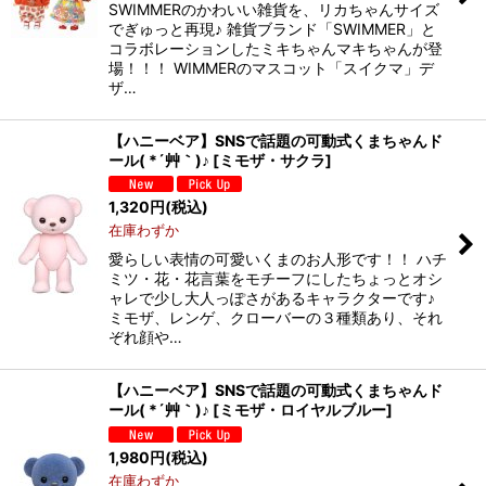
SWIMMERのかわいい雑貨を、リカちゃんサイズ
でぎゅっと再現♪ 雑貨ブランド「SWIMMER」と
コラボレーションしたミキちゃんマキちゃんが登
場！！！ WIMMERのマスコット「スイクマ」デ
ザ…
【ハニーベア】SNSで話題の可動式くまちゃんド
ール( *´艸｀)♪
[
ミモザ・サクラ
]
1,320
円
(税込)
在庫わずか
愛らしい表情の可愛いくまのお人形です！！ ハチ
ミツ・花・花言葉をモチーフにしたちょっとオシ
ャレで少し大人っぽさがあるキャラクターです♪
ミモザ、レンゲ、クローバーの３種類あり、それ
ぞれ顔や…
【ハニーベア】SNSで話題の可動式くまちゃんド
ール( *´艸｀)♪
[
ミモザ・ロイヤルブルー
]
1,980
円
(税込)
在庫わずか