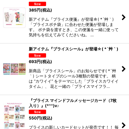
385
円
(税込)
新アイテム『ブライス便箋』が登場☆( *´艸｀)
「ブライスポチ袋」に合わせた便箋が登場しま
す。 ポチ袋を渡すとき、この便箋を一緒に使って
気持ちを伝えてみてくださいね。 …
新アイテム『ブライスシール』が登場☆( *´艸｀)
693
円
(税込)
新商品「ブライスシール」のお知らせです( *´艸
｀) シートタイプのシール3種類の登場です。 柄
は ”カワイイ” をテーマにした「ブライスカワイイ
タイム」、 花と一緒の「ブライスマイフラ…
『ブライス マインドフルメッセージカード（7枚
入り）』(*^^)v♪
550
円
(税込)
ブライスの新しいカードセットが発売です！！ 毎