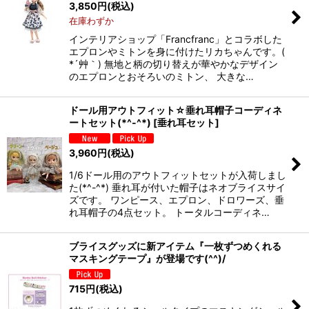
3,850
円
(税込)
在庫わずか
インテリアショップ「Francfranc」とコラボした
エプロンやミトンを身に付けたリカちゃんです。(
*´艸｀) 無地と柄の切り替えが華やかなデザイン
のエプロンとおそろいのミトン、 大きな…
ドール用アウトフィット☆垂れ耳帽子コーディネ
ートセット(*^-^*)
[
垂れ耳セット
]
3,960
円
(税込)
1/6ドール用のアウトフィットセットが入荷しまし
た(*^-^*) 垂れ耳が付いた帽子はネオブライスサイ
ズです。 ワンピース、エプロン、ドロワーズ、垂
れ耳帽子の4点セット。 トータルコーディネ…
ブライスグッズに新アイテム『一枚ずつめくれる
マスキングテープ』が登場です(^^)/
715
円
(税込)