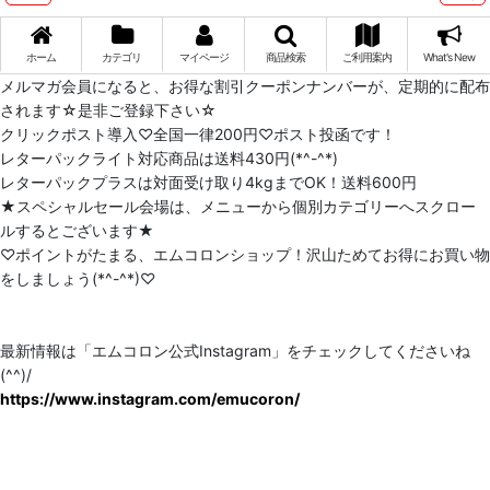
ホーム
カテゴリ
マイページ
商品検索
ご利用案内
What's New
メルマガ会員になると、お得な割引クーポンナンバーが、定期的に配布
されます☆是非ご登録下さい☆
クリックポスト導入♡全国一律200円♡ポスト投函です！
レターパックライト対応商品は送料430円(*^-^*)
レターパックプラスは対面受け取り4kgまでOK！送料600円
★スペシャルセール会場は、メニューから個別カテゴリーへスクロー
ルするとございます★
♡ポイントがたまる、エムコロンショップ！沢山ためてお得にお買い物
をしましょう(*^-^*)♡
最新情報は「エムコロン公式Instagram」をチェックしてくださいね
(^^)/
https://www.instagram.com/emucoron/