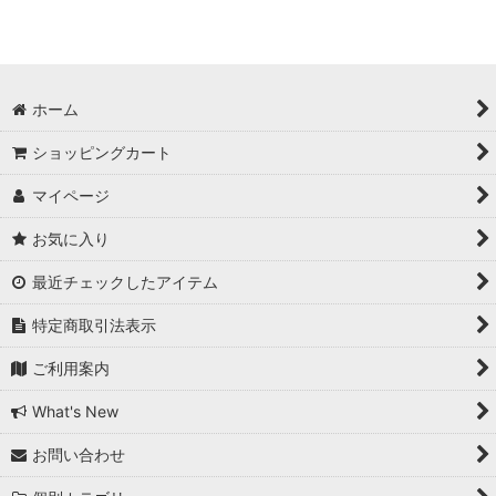
ブライス雑貨 blytheグッズ
ドール用・服飾・小物・ドールハウス装飾・カスタム用品等
ホーム
ステーショナリー
ショッピングカート
本・雑誌・専門書
マイページ
ポーチ＆巾着袋
お気に入り
その他の商品（いろいろあります）
最近チェックしたアイテム
特定商取引法表示
ご利用案内
What's New
お問い合わせ