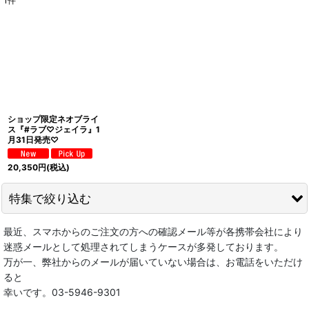
1
件
表示数
:
在庫あり
並び順
:
絞り込む
ショップ限定ネオブライ
ス『#ラブ♡ジェイラ』1
月31日発売♡
20,350
円
(税込)
特集で絞り込む
最近、スマホからのご注文の方への確認メール等が各携帯会社により
★★スペシャルセール会場★★
迷惑メールとして処理されてしまうケースが多発しております。
万が一、弊社からのメールが届いていない場合は、お電話をいただけ
☆レトロ雑貨☆
ると
幸いです。03-5946-9301
ブライスドール｜ブライス正規取扱店