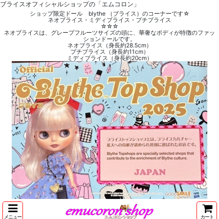
ブライスオフィシャルショップの「エムコロン」
ショップ限定ドール blythe （ブライス）のコーナーです☆
ネオブライス・ミディブライス・プチブライス
☆☆☆
ネオブライスは、グレープフルーツサイズの頭に、華奢なボディが特徴のファッ
ションドールです。
ネオブライス（身長約28.5cm）
プチブライス（身長約11cm）
ミディブライス（身長約20cm）
メニュー
カート