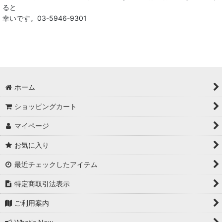
ると
幸いです。03-5946-9301
ブライスドール｜ブライス正規取扱店
ブライス雑貨 blytheグッズ
ドール用・服飾・小物・ドールハウス装飾・カスタム用品等
ステーショナリー
ホーム
本・雑誌・専門書
ショッピングカート
マイページ
ポーチ＆巾着袋
お気に入り
その他の商品（いろいろあります）
最近チェックしたアイテム
特定商取引法表示
ご利用案内