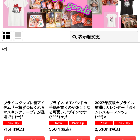
表示順変更
閉じる
4
件
表示数
:
在庫あり
並び順
:
絞り込む
ブライスグッズに新アイ
ブライス メモパッド★
2027年度版★ブライス
テム『一枚ずつめくれる
手紙を書くのが楽しくな
壁掛けカレンダー『タイ
マスキングテープ』が登
る可愛いデザインです
ムレスモーメンツ』
場です(^^)/
(*^^*)☆彡
(*^^)v
715
円
(税込)
550
円
(税込)
2,530
円
(税込)