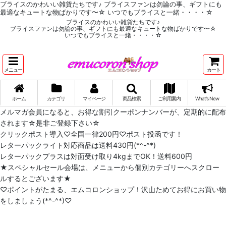
ブライスのかわいい雑貨たちです♪ ブライスファンは勿論の事、ギフトにも
最適なキュートな物ばかりです〜☆ いつでもブライスと一緒・・・・☆
ブライスのかわいい雑貨たちです♪
ブライスファンは勿論の事、ギフトにも最適なキュートな物ばかりです〜☆
いつでもブライスと一緒・・・・☆
メニュー
カート
ホーム
カテゴリ
マイページ
商品検索
ご利用案内
What's New
メルマガ会員になると、お得な割引クーポンナンバーが、定期的に配布
されます☆是非ご登録下さい☆
クリックポスト導入♡全国一律200円♡ポスト投函です！
レターパックライト対応商品は送料430円(*^-^*)
レターパックプラスは対面受け取り4kgまでOK！送料600円
★スペシャルセール会場は、メニューから個別カテゴリーへスクロー
ルするとございます★
♡ポイントがたまる、エムコロンショップ！沢山ためてお得にお買い物
をしましょう(*^-^*)♡