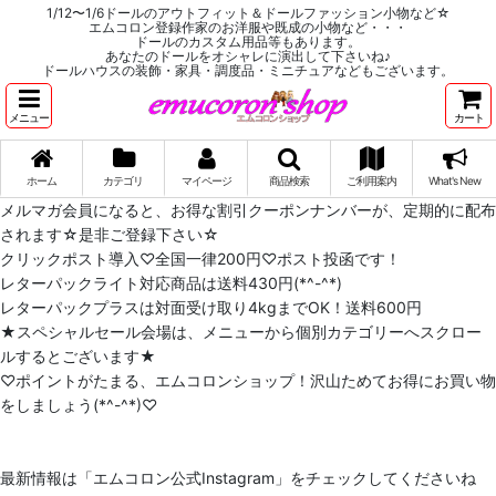
1/12〜1/6ドールのアウトフィット＆ドールファッション小物など☆
エムコロン登録作家のお洋服や既成の小物など・・・
ドールのカスタム用品等もあります。
あなたのドールをオシャレに演出して下さいね♪
ドールハウスの装飾・家具・調度品・ミニチュアなどもございます。
メニュー
カート
ホーム
カテゴリ
マイページ
商品検索
ご利用案内
What's New
メルマガ会員になると、お得な割引クーポンナンバーが、定期的に配布
されます☆是非ご登録下さい☆
クリックポスト導入♡全国一律200円♡ポスト投函です！
レターパックライト対応商品は送料430円(*^-^*)
レターパックプラスは対面受け取り4kgまでOK！送料600円
★スペシャルセール会場は、メニューから個別カテゴリーへスクロー
ルするとございます★
♡ポイントがたまる、エムコロンショップ！沢山ためてお得にお買い物
をしましょう(*^-^*)♡
最新情報は「エムコロン公式Instagram」をチェックしてくださいね