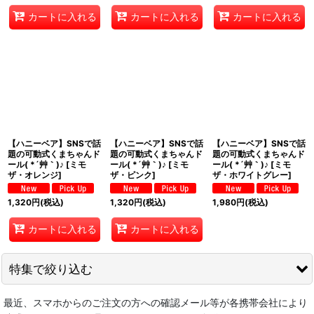
カートに入れる
カートに入れる
カートに入れる
【ハニーベア】SNSで話
【ハニーベア】SNSで話
【ハニーベア】SNSで話
題の可動式くまちゃんド
題の可動式くまちゃんド
題の可動式くまちゃんド
ール( *´艸｀)♪
[
ミモ
ール( *´艸｀)♪
[
ミモ
ール( *´艸｀)♪
[
ミモ
ザ・オレンジ
]
ザ・ピンク
]
ザ・ホワイトグレー
]
1,320
円
(税込)
1,320
円
(税込)
1,980
円
(税込)
カートに入れる
カートに入れる
特集で絞り込む
最近、スマホからのご注文の方への確認メール等が各携帯会社により
★★スペシャルセール会場★★