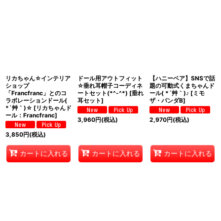
リカちゃん☆インテリア
ドール用アウトフィット
【ハニーベア】SNSで話
ショップ
☆垂れ耳帽子コーディネ
題の可動式くまちゃんド
「Francfranc」とのコ
ートセット(*^-^*)
[
垂れ
ール( *´艸｀)♪
[
ミモ
ラボレーションドール(
耳セット
]
ザ・パンダB
]
*´艸｀)☆
[
リカちゃんド
ール：Francfranc
]
3,960
円
(税込)
2,970
円
(税込)
3,850
円
(税込)
カートに入れる
カートに入れる
カートに入れる