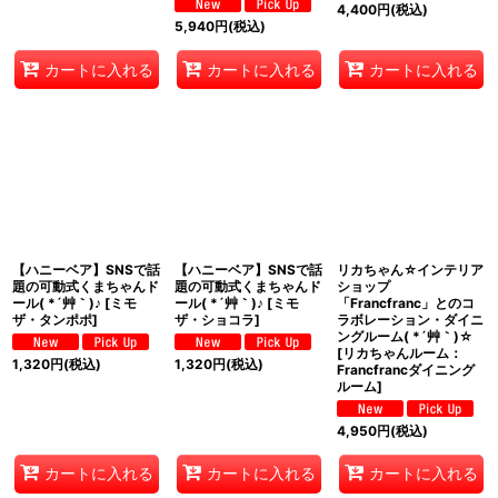
4,400
円
(税込)
5,940
円
(税込)
カートに入れる
カートに入れる
カートに入れる
【ハニーベア】SNSで話
【ハニーベア】SNSで話
リカちゃん☆インテリア
題の可動式くまちゃんド
題の可動式くまちゃんド
ショップ
ール( *´艸｀)♪
[
ミモ
ール( *´艸｀)♪
[
ミモ
「Francfranc」とのコ
ザ・タンポポ
]
ザ・ショコラ
]
ラボレーション・ダイニ
ングルーム( *´艸｀)☆
[
リカちゃんルーム：
1,320
円
(税込)
1,320
円
(税込)
Francfrancダイニング
ルーム
]
4,950
円
(税込)
カートに入れる
カートに入れる
カートに入れる