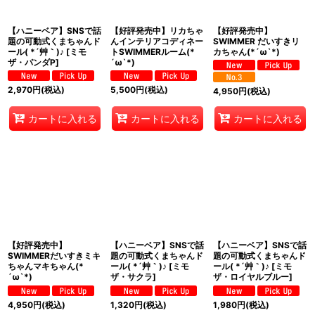
【ハニーベア】SNSで話
【好評発売中】リカちゃ
【好評発売中】
題の可動式くまちゃんド
んインテリアコディネー
SWIMMER だいすきリ
ール( *´艸｀)♪
[
ミモ
トSWIMMERルーム(*
カちゃん(*´ω`*)
ザ・パンダP
]
´ω`*)
2,970
円
(税込)
5,500
円
(税込)
4,950
円
(税込)
カートに入れる
カートに入れる
カートに入れる
【好評発売中】
【ハニーベア】SNSで話
【ハニーベア】SNSで話
SWIMMERだいすきミキ
題の可動式くまちゃんド
題の可動式くまちゃんド
ちゃんマキちゃん(*
ール( *´艸｀)♪
[
ミモ
ール( *´艸｀)♪
[
ミモ
´ω`*)
ザ・サクラ
]
ザ・ロイヤルブルー
]
4,950
円
(税込)
1,320
円
(税込)
1,980
円
(税込)