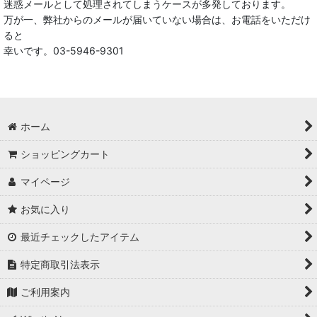
迷惑メールとして処理されてしまうケースが多発しております。
万が一、弊社からのメールが届いていない場合は、お電話をいただけ
☆レトロ雑貨☆
ると
幸いです。03-5946-9301
ブライスドール｜ブライス正規取扱店
ブライス雑貨 blytheグッズ
ドール用・服飾・小物・ドールハウス装飾・カスタム用品等
ホーム
ステーショナリー
ショッピングカート
本・雑誌・専門書
マイページ
ポーチ＆巾着袋
お気に入り
最近チェックしたアイテム
その他の商品（いろいろあります）
特定商取引法表示
ご利用案内