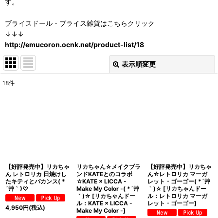
す。
ブライスドール・ブライス雑貨はこちらクリック
↓↓↓
http://emucoron.ocnk.net/product-list/18
表示順変更
閉じる
18
件
表示数
:
在庫あり
並び順
:
絞り込む
【好評発売中】リカちゃ
リカちゃん☆メイクブラ
【好評発売中】リカちゃ
ん レトロリカ 日焼けし
ンドKATEとのコラボ
ん☆レトロリカ マーガ
たキティとバカンス( *
☆KATE × LICCA -
レット・ゴーゴー( *´艸
´艸｀)♡
Make My Color -( *´艸
｀)☆
[
リカちゃんドー
｀)☆
[
リカちゃんドー
ル：レトロリカ マーガ
ル：KATE × LICCA -
レット・ゴーゴー
]
4,950
円
(税込)
Make My Color -
]