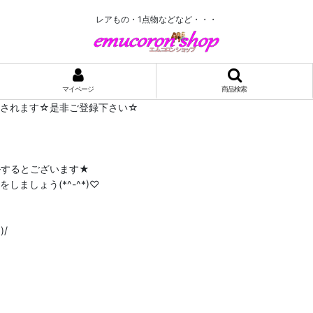
レアもの・1点物などなど・・・
マイページ
商品検索
布されます☆是非ご登録下さい☆
ルするとございます★
ましょう(*^-^*)♡
/