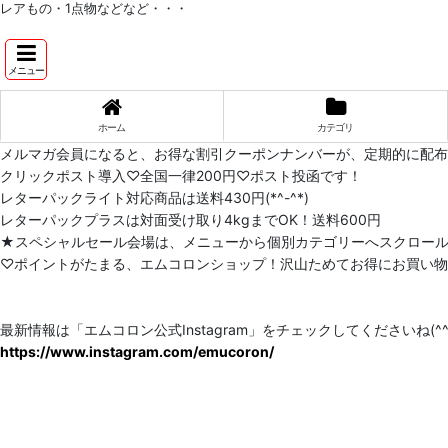
レアもの・1点物などなど・・・
メニュー
ホーム
カテゴリ
メルマガ会員になると、お得な割引クーポンナンバーが、定期的に配
クリックポスト導入♡全国一律200円♡ポスト投函です！
レターパックライト対応商品は送料430円(*^-^*)
レターパックプラスは対面受け取り4kgまでOK！送料600円
★スペシャルセール会場は、メニューから個別カテゴリーへスクロー
♡ポイントがたまる、エムコロンショップ！沢山ためてお得にお買い物をし
最新情報は「エムコロン公式Instagram」をチェックしてくださいね(^^)
https://www.instagram.com/emucoron/