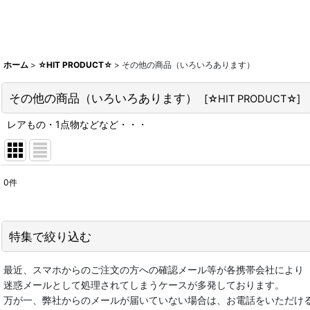
ホーム
>
☆HIT PRODUCT☆
>
その他の商品（いろいろあります）
その他の商品（いろいろあります）
[
☆HIT PRODUCT☆
]
レアもの・1点物などなど・・・
0
件
表示数
:
在庫あり
特集で絞り込む
並び順
:
最近、スマホからのご注文の方への確認メール等が各携帯会社により
★★スペシャルセール会場★★
迷惑メールとして処理されてしまうケースが多発しております。
万が一、弊社からのメールが届いていない場合は、お電話をいただけ
☆レトロ雑貨☆