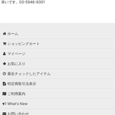
幸いです。03-5946-9301
ブライスドール｜ブライス正規取扱店
ブライス雑貨 blytheグッズ
ドール用・服飾・小物・ドールハウス装飾・カスタム用品等
ホーム
ステーショナリー
ショッピングカート
本・雑誌・専門書
マイページ
お気に入り
ポーチ＆巾着袋
最近チェックしたアイテム
その他の商品（いろいろあります）
特定商取引法表示
ご利用案内
What's New
お問い合わせ